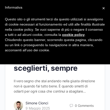
Informativa
×
Questo sito o gli strumenti terzi da questo utilizzati si avvalgono
di cookie necessari al funzionamento ed utili alle finalità illustrate
Tag:
Crescita personale
nella cookie policy. Se vuoi saperne di più o negare il consenso
a tutti o ad alcuni cookie, consulta la
cookie policy
.
Chiudendo questo banner, scorrendo questa pagina, cliccando
su un link o proseguendo la navigazione in altra maniera,
acconsenti all’uso dei cookie.
La vera forza è
sceglierti, sempre
Il vero segno che stai andando nella giusta direzione
non è quando fai tutto bene. È quando smetti di
odiarti per ogni cosa che continui a sbagliare…
Simone Cionci
0
Comments
9 Maggio 2025