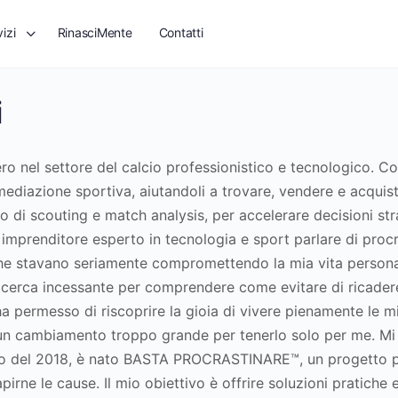
izi
RinasciMente
Contatti
i
o nel settore del calcio professionistico e tecnologico. Co
rmediazione sportiva, aiutandoli a trovare, vendere e acquista
o di scouting e match analysis, per accelerare decisioni str
prenditore esperto in tecnologia e sport parlare di procras
 che stavano seriamente compromettendo la mia vita persona
cerca incessante per comprendere come evitare di ricadere 
permesso di riscoprire la gioia di vivere pienamente le mie
 un cambiamento troppo grande per tenerlo solo per me. Mi s
gennaio del 2018, è nato BASTA PROCRASTINARE™, un progetto
ne le cause. Il mio obiettivo è offrire soluzioni pratiche 