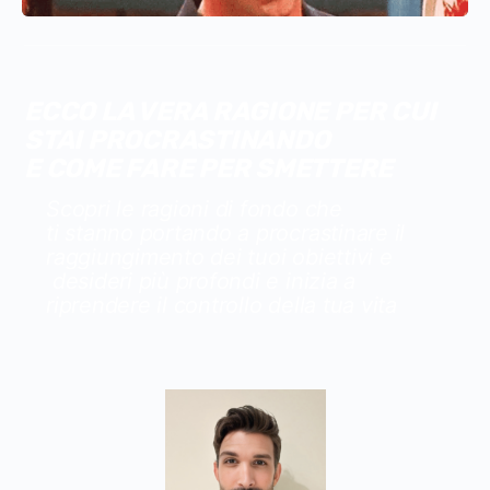
ECCO
LA VERA RAGIONE
PER CUI
STAI PROCRASTINANDO
E COME FARE PER SMETTERE
Scopri le ragioni di fondo che
ti stanno portando a procrastinare il
raggiungimento dei tuoi obiettivi e
desideri più profondi e inizia a
riprendere il controllo della tua vita