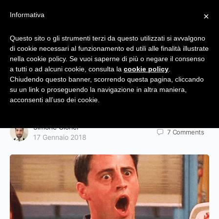
Informativa
×
Questo sito o gli strumenti terzi da questo utilizzati si avvalgono
di cookie necessari al funzionamento ed utili alle finalità illustrate
Ecco La Vera Ragione Per Cui Stai
nella cookie policy. Se vuoi saperne di più o negare il consenso
a tutti o ad alcuni cookie, consulta la
cookie policy
.
Procrastinando e Come Fare Per
Chiudendo questo banner, scorrendo questa pagina, cliccando
su un link o proseguendo la navigazione in altra maniera,
Smettere
acconsenti all’uso dei cookie.
Simone Cionci
7
Comments
17 Gennaio 2018