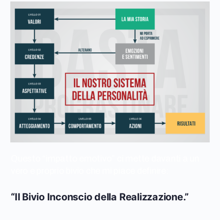
Questo “impatto emotivo” ci mette davanti a un
vero e proprio bivio che mi piace definire:
“Il Bivio Inconscio della Realizzazione.”