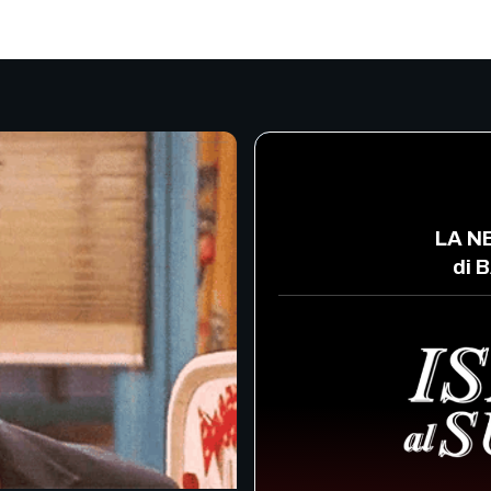
LA N
di