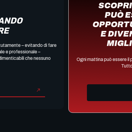
SCOPRI
PUÒ 
NANDO
OPPORTU
RE
E DIVE
MIGL
utamente – evitando di fare
ale e professionale –
imenticabili che nessuno
Ogni mattina può essere il 
Tutto