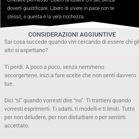
doverti giustificare. Libero di vivere in pace con te
stesso, e questa è la vera ricchezza.
CONSIDERAZIONI AGGIUNTIVE
Sai cosa succede quando vivi cercando di essere chi gl
altri si aspettano?
Ti perdi. A poco a poco, senza nemmeno
accorgertene, inizi a fare scelte che non senti davvero
tue.
Dici “sì” quando vorresti dire “no”. Ti trattieni quando
vorresti esprimerti. Ti adatti, ti modelli e ti limiti. Tutto
per non deludere, per non disturbare o per sentirti
accettato.