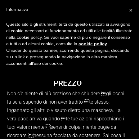
Informativa
×
Questo sito o gli strumenti terzi da questo utilizzati si avvalgono
di cookie necessari al funzionamento ed utili alle finalità illustrate
RINASCIMENTE ™
nella cookie policy. Se vuoi saperne di più o negare il consenso
Giugno 21, 2025
Simone Cionci
a tutti o ad alcuni cookie, consulta la
cookie policy
.
Chiudendo questo banner, scorrendo questa pagina, cliccando
su un link o proseguendo la navigazione in altra maniera,
acconsenti all’uso dei cookie.
LA TUA PACE INTERIORE NON HA
PREZZO
Non c’è niente di più prezioso che chiudere gli occhi
la sera sapendo di non aver tradito te stesso,
ingannato gli altri o vissuto dietro una maschera. La
vera pace arriva quando le tue azioni rispecchiano i
tuoi valori: niente sensi di colpa, niente bugie da
ricordare, nessuna facciata da sostenere. Sai cosa il