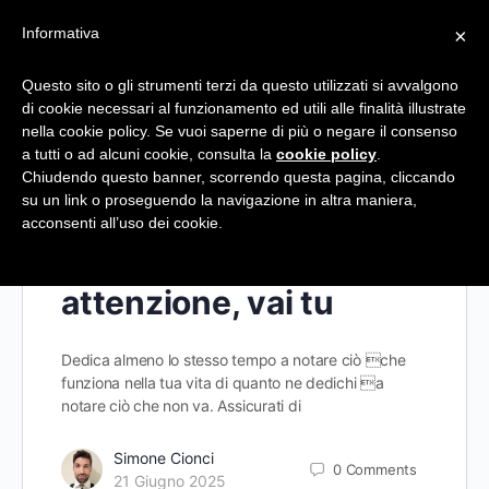
Informativa
×
Questo sito o gli strumenti terzi da questo utilizzati si avvalgono
di cookie necessari al funzionamento ed utili alle finalità illustrate
Giorno:
21 Giugno 2025
nella cookie policy. Se vuoi saperne di più o negare il consenso
a tutti o ad alcuni cookie, consulta la
cookie policy
.
Chiudendo questo banner, scorrendo questa pagina, cliccando
su un link o proseguendo la navigazione in altra maniera,
acconsenti all’uso dei cookie.
Dove va la tua
attenzione, vai tu
Dedica almeno lo stesso tempo a notare ciò che
funziona nella tua vita di quanto ne dedichi a
notare ciò che non va. Assicurati di
Simone Cionci
0
Comments
21 Giugno 2025